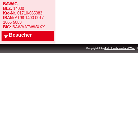
BAWAG
BLZ:
14000
Kto-Nr.
01710-665083
IBAN:
AT98 1400 0017
1066 5083
BIC:
BAWAATWWXXX
Besucher
Copyright © by
Judo-Landesverband Wien
- 