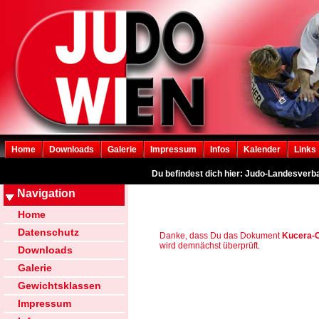
Home
Downloads
Galerie
Impressum
Infos
Kalender
Links
Du befindest dich hier: Judo-Landesverb
Navigation
Home
Datenschutz
Danke, dass Du das Dokument
Kucera-C
wird demnächst überprüft.
Downloads
Galerie
Gewichtsklassen
Impressum