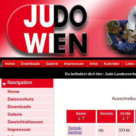
Home
Downloads
Galerie
Impressum
Infos
Kalender
Links
Du befindest dich hier: Judo-Landesver
Navigation
Home
Ausschreibu
Datenschutz
Downloads
Name
Version
Größe
Galerie
Gewichtsklassen
Technik-
Impressum
zip
333 kb
Seminar