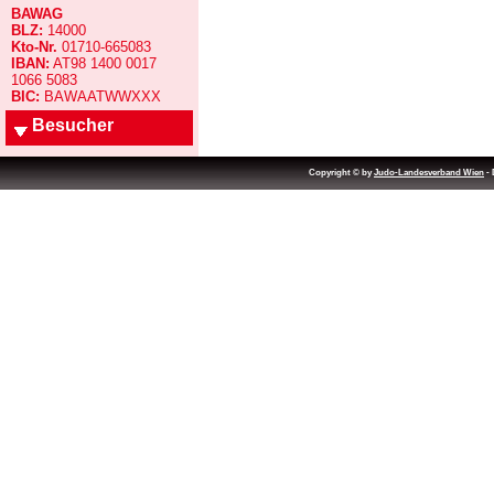
BAWAG
BLZ:
14000
Kto-Nr.
01710-665083
IBAN:
AT98 1400 0017
1066 5083
BIC:
BAWAATWWXXX
Besucher
Copyright © by
Judo-Landesverband Wien
- 