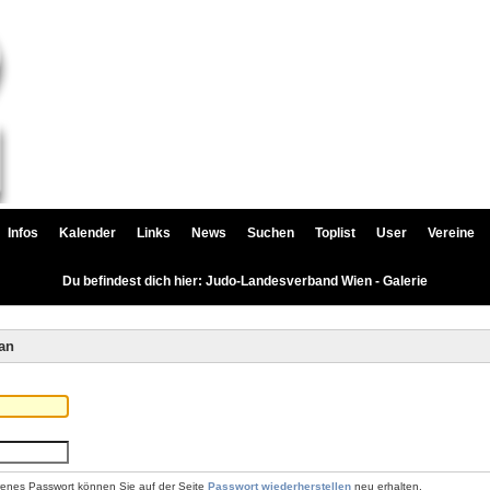
Infos
Kalender
Links
News
Suchen
Toplist
User
Vereine
Du befindest dich hier: Judo-Landesverband Wien - Galerie
an
renes Passwort können Sie auf der Seite
Passwort wiederherstellen
neu erhalten.