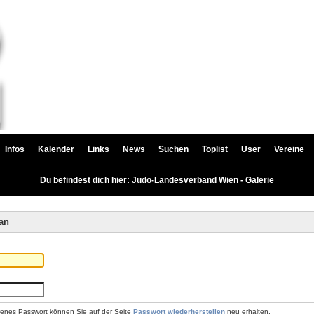
Infos
Kalender
Links
News
Suchen
Toplist
User
Vereine
Du befindest dich hier: Judo-Landesverband Wien - Galerie
an
renes Passwort können Sie auf der Seite
Passwort wiederherstellen
neu erhalten.