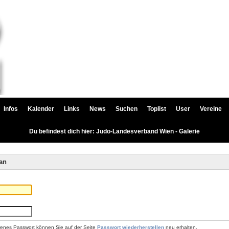
Infos
Kalender
Links
News
Suchen
Toplist
User
Vereine
Du befindest dich hier: Judo-Landesverband Wien - Galerie
an
renes Passwort können Sie auf der Seite
Passwort wiederherstellen
neu erhalten.