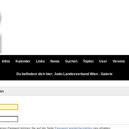
Infos
Kalender
Links
News
Suchen
Toplist
User
Vereine
Du befindest dich hier: Judo-Landesverband Wien - Galerie
an
renes Passwort können Sie auf der Seite
Passwort wiederherstellen
neu erhalten.