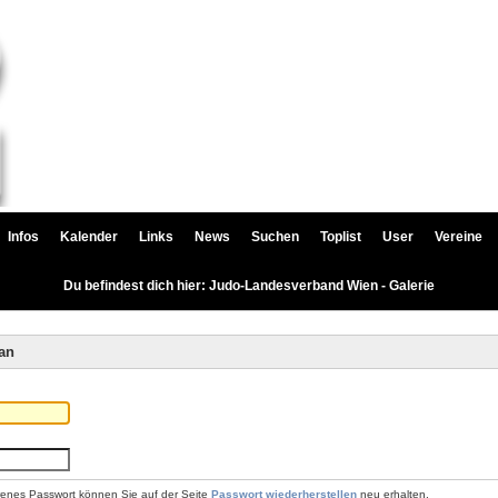
Infos
Kalender
Links
News
Suchen
Toplist
User
Vereine
Du befindest dich hier: Judo-Landesverband Wien - Galerie
an
renes Passwort können Sie auf der Seite
Passwort wiederherstellen
neu erhalten.