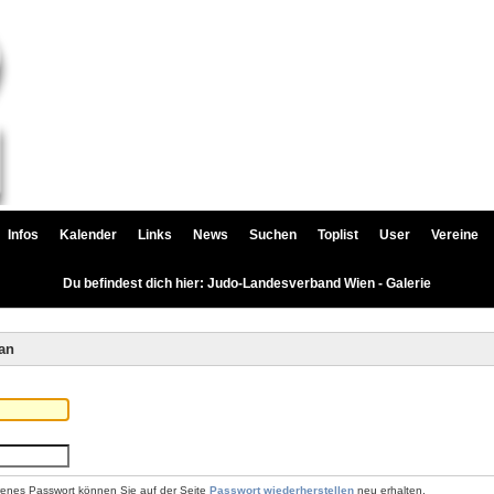
Infos
Kalender
Links
News
Suchen
Toplist
User
Vereine
Du befindest dich hier: Judo-Landesverband Wien - Galerie
an
renes Passwort können Sie auf der Seite
Passwort wiederherstellen
neu erhalten.