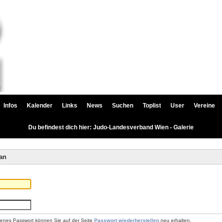
Infos
Kalender
Links
News
Suchen
Toplist
User
Vereine
Du befindest dich hier: Judo-Landesverband Wien - Galerie
an
renes Passwort können Sie auf der Seite
Passwort wiederherstellen
neu erhalten.