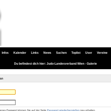
Infos
Kalender
Links
News
Suchen
Toplist
User
Vereine
Du befindest dich hier: Judo-Landesverband Wien - Galerie
an
renes Passwort können Sie auf der Seite
Passwort wiederherstellen
neu erhalten.