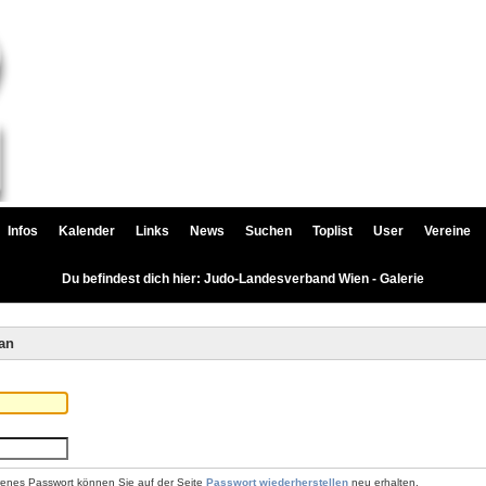
Infos
Kalender
Links
News
Suchen
Toplist
User
Vereine
Du befindest dich hier: Judo-Landesverband Wien - Galerie
an
renes Passwort können Sie auf der Seite
Passwort wiederherstellen
neu erhalten.