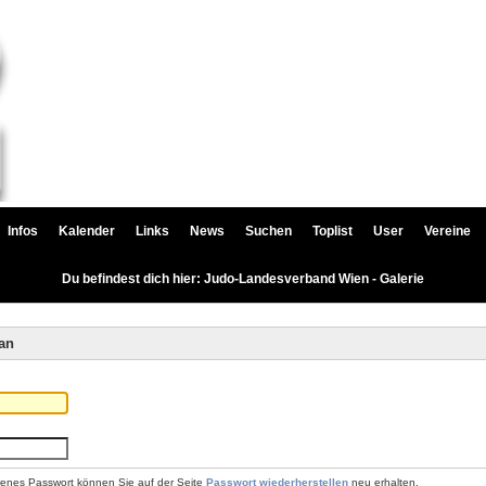
Infos
Kalender
Links
News
Suchen
Toplist
User
Vereine
Du befindest dich hier: Judo-Landesverband Wien - Galerie
an
renes Passwort können Sie auf der Seite
Passwort wiederherstellen
neu erhalten.