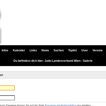
Infos
Kalender
Links
News
Suchen
Toplist
User
Vereine
Du befindest dich hier: Judo-Landesverband Wien - Galerie
an
renes Passwort können Sie auf der Seite
Passwort wiederherstellen
neu erhalten.