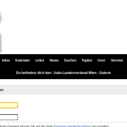
Infos
Kalender
Links
News
Suchen
Toplist
User
Vereine
Du befindest dich hier: Judo-Landesverband Wien - Galerie
an
renes Passwort können Sie auf der Seite
Passwort wiederherstellen
neu erhalten.