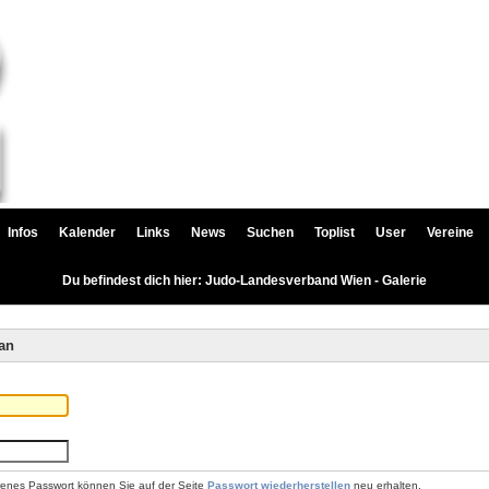
Infos
Kalender
Links
News
Suchen
Toplist
User
Vereine
Du befindest dich hier: Judo-Landesverband Wien - Galerie
an
renes Passwort können Sie auf der Seite
Passwort wiederherstellen
neu erhalten.