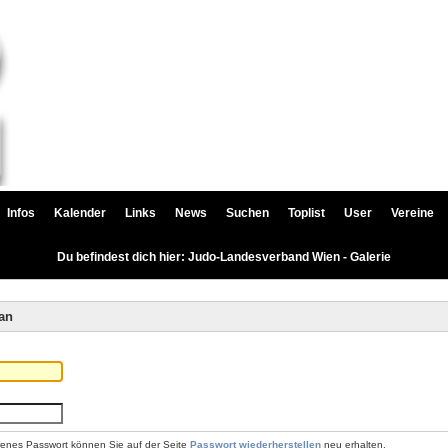
Infos
Kalender
Links
News
Suchen
Toplist
User
Vereine
Du befindest dich hier: Judo-Landesverband Wien - Galerie
an
renes Passwort können Sie auf der Seite
Passwort wiederherstellen
neu erhalten.