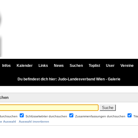
Infos
Kalender
Links
News
Suchen
Toplist
User
Vereine
Du befindest dich hier: Judo-Landesverband Wien - Galerie
uchen
durchsuchen
Schlüsselwörter durchsuchen
Zusammenfassungen durchsuchen
Tit
ne Auswahl
Auswahl invertieren