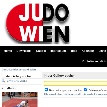
Home
Downloads
Galerie
Impressum
Infos
Kalender
Links
Du befindest dich
Judo-Landesverband Wien
In der Gallery suchen
Erweiterte Suche
Zufallsbild
Beschreibungen durchsuchen
Schlüsselwörter
Alle auswählen
Keine Auswahl
Auswahl invertieren