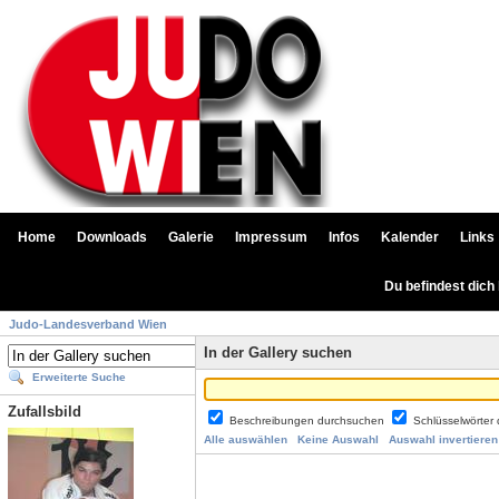
Home
Downloads
Galerie
Impressum
Infos
Kalender
Links
Du befindest dich
Judo-Landesverband Wien
In der Gallery suchen
Erweiterte Suche
Zufallsbild
Beschreibungen durchsuchen
Schlüsselwörter
Alle auswählen
Keine Auswahl
Auswahl invertieren