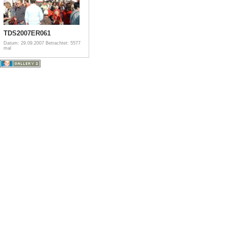
TDS2007ER061
Datum: 29.09.2007
Betrachtet: 5577
mal