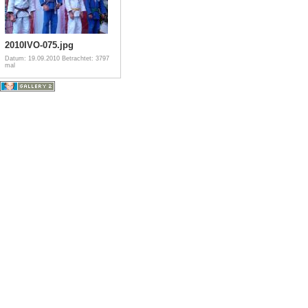
2010IVO-075.jpg
Datum: 19.09.2010
Betrachtet: 3797
mal