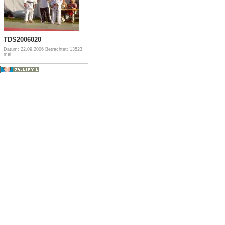
TDS2006020
Datum: 22.09.2006
Betrachtet: 13523
mal