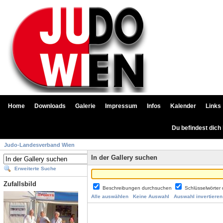
Home
Downloads
Galerie
Impressum
Infos
Kalender
Links
Du befindest dich
Judo-Landesverband Wien
In der Gallery suchen
Erweiterte Suche
Zufallsbild
Beschreibungen durchsuchen
Schlüsselwörter
Alle auswählen
Keine Auswahl
Auswahl invertieren