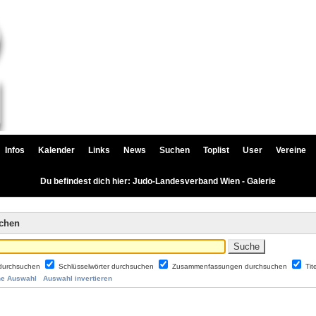
Infos
Kalender
Links
News
Suchen
Toplist
User
Vereine
Du befindest dich hier: Judo-Landesverband Wien - Galerie
uchen
durchsuchen
Schlüsselwörter durchsuchen
Zusammenfassungen durchsuchen
Tit
ne Auswahl
Auswahl invertieren