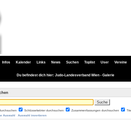
Infos
Kalender
Links
News
Suchen
Toplist
User
Vereine
Du befindest dich hier: Judo-Landesverband Wien - Galerie
uchen
durchsuchen
Schlüsselwörter durchsuchen
Zusammenfassungen durchsuchen
Tit
ne Auswahl
Auswahl invertieren