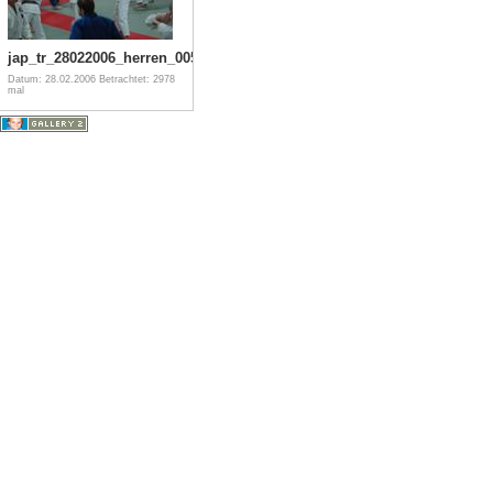
jap_tr_28022006_herren_005
Datum: 28.02.2006
Betrachtet: 2978
mal