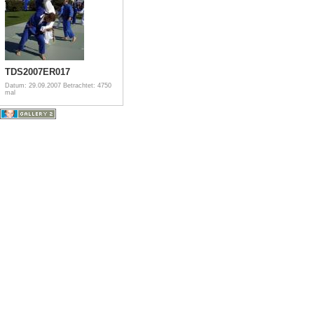
TDS2007ER017
Datum: 29.09.2007
Betrachtet: 4750
mal