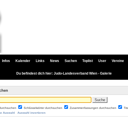
Infos
Kalender
Links
News
Suchen
Toplist
User
Vereine
Du befindest dich hier: Judo-Landesverband Wien - Galerie
uchen
durchsuchen
Schlüsselwörter durchsuchen
Zusammenfassungen durchsuchen
Tit
ne Auswahl
Auswahl invertieren