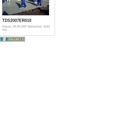
TDS2007ER010
Datum: 29.09.2007
Betrachtet: 4243
mal