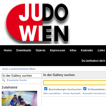
Home
Downloads
Galerie
Impressum
Infos
Kalender
Links
Du befindest dich
Judo-Landesverband Wien
In der Gallery suchen
Erweiterte Suche
Zufallsbild
Beschreibungen durchsuchen
Schlüsselwörter
Alle auswählen
Keine Auswahl
Auswahl invertieren