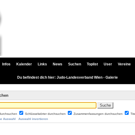
Infos
Kalender
Links
News
Suchen
Toplist
User
Vereine
Du befindest dich hier: Judo-Landesverband Wien - Galerie
uchen
durchsuchen
Schlüsselwörter durchsuchen
Zusammenfassungen durchsuchen
Tit
ne Auswahl
Auswahl invertieren