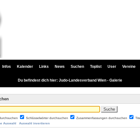
Infos
Kalender
Links
News
Suchen
Toplist
User
Vereine
Du befindest dich hier: Judo-Landesverband Wien - Galerie
uchen
durchsuchen
Schlüsselwörter durchsuchen
Zusammenfassungen durchsuchen
Tit
ne Auswahl
Auswahl invertieren