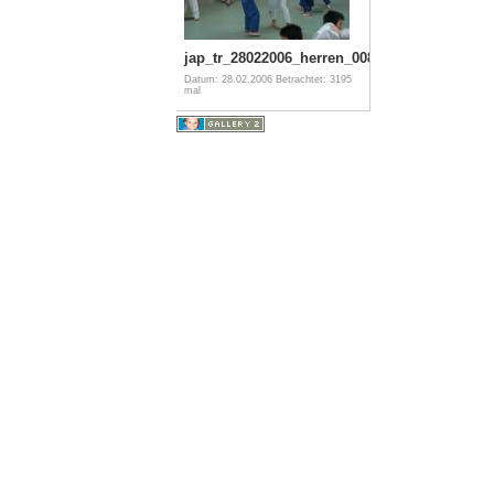
jap_tr_28022006_herren_008
Datum: 28.02.2006
Betrachtet: 3195
mal