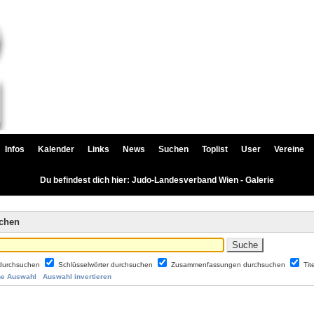
Infos
Kalender
Links
News
Suchen
Toplist
User
Vereine
Du befindest dich hier: Judo-Landesverband Wien - Galerie
uchen
durchsuchen
Schlüsselwörter durchsuchen
Zusammenfassungen durchsuchen
Tit
ne Auswahl
Auswahl invertieren