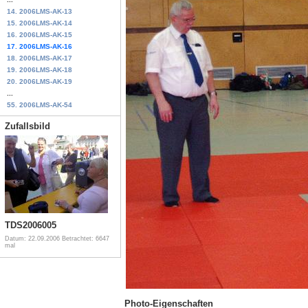
14. 2006LMS-AK-13
15. 2006LMS-AK-14
16. 2006LMS-AK-15
17. 2006LMS-AK-16
18. 2006LMS-AK-17
19. 2006LMS-AK-18
20. 2006LMS-AK-19
...
55. 2006LMS-AK-54
Zufallsbild
TDS2006005
Datum: 22.09.2006
Betrachtet: 6647
mal
Photo-Eigenschaften