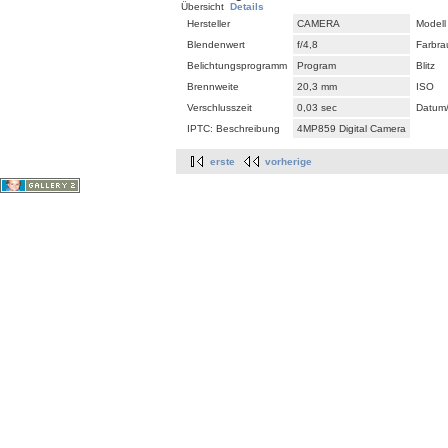
Übersicht
Details
Hersteller
CAMERA
Modell
Blendenwert
f/4,8
Farbr
Belichtungsprogramm
Program
Blitz
Brennweite
20,3 mm
ISO
Verschlusszeit
0,03 sec
Datum/
IPTC: Beschreibung
4MP859 Digital Camera
erste
vorherige