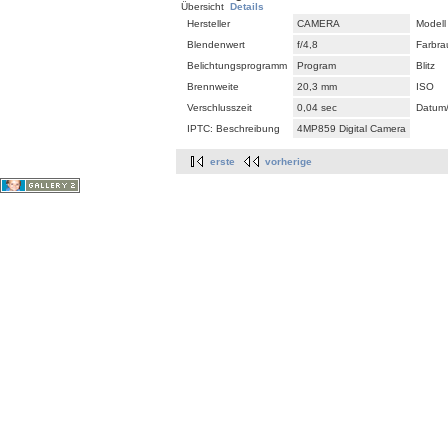
Übersicht
Details
Hersteller
CAMERA
Modell
Blendenwert
f/4,8
Farbr
Belichtungsprogramm
Program
Blitz
Brennweite
20,3 mm
ISO
Verschlusszeit
0,04 sec
Datum/
IPTC: Beschreibung
4MP859 Digital Camera
erste
vorherige