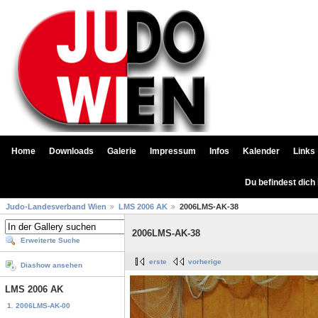
Home
Downloads
Galerie
Impressum
Infos
Kalender
Links
Du befindest dich
Judo-Landesverband Wien
LMS 2006 AK
2006LMS-AK-38
2006LMS-AK-38
Erweiterte Suche
erste
vorherige
Diashow ansehen
LMS 2006 AK
1. 2006LMS-AK-00
...