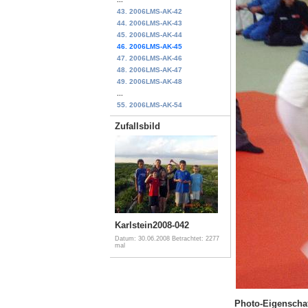
43. 2006LMS-AK-42
44. 2006LMS-AK-43
45. 2006LMS-AK-44
46. 2006LMS-AK-45
47. 2006LMS-AK-46
48. 2006LMS-AK-47
49. 2006LMS-AK-48
...
55. 2006LMS-AK-54
Zufallsbild
Karlstein2008-042
Datum: 30.06.2008
Betrachtet: 2277
mal
Photo-Eigenscha