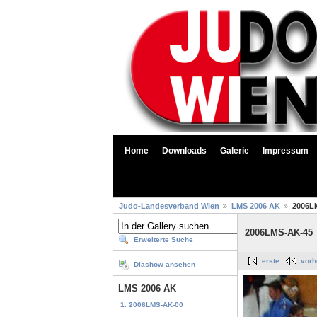
Home
Downloads
Galerie
Impressum
Judo-Landesverband Wien
LMS 2006 AK
2006L
2006LMS-AK-45
Erweiterte Suche
erste
vorh
Diashow ansehen
LMS 2006 AK
1. 2006LMS-AK-00
...