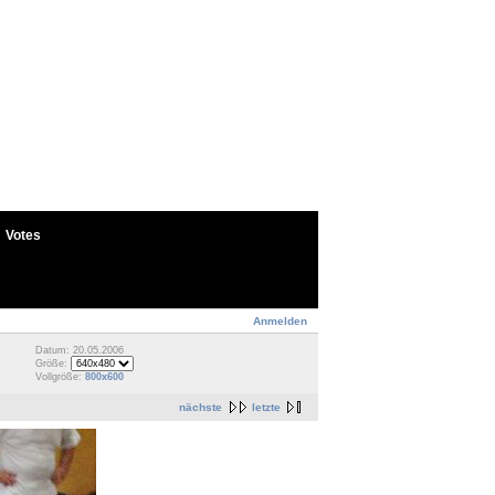
Votes
Anmelden
Datum: 20.05.2006
Größe:
Vollgröße:
800x600
nächste
letzte