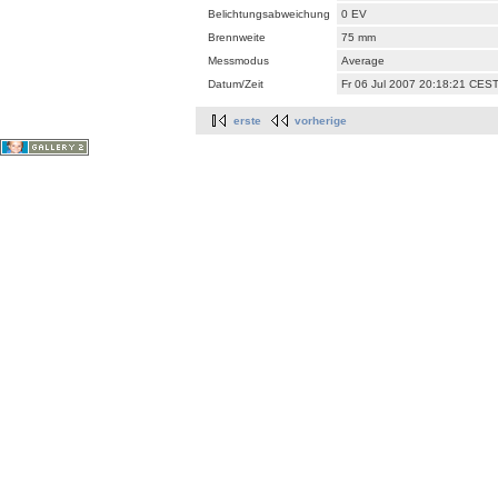
Belichtungsabweichung
0 EV
Brennweite
75 mm
Messmodus
Average
Datum/Zeit
Fr 06 Jul 2007 20:18:21 CES
erste
vorherige