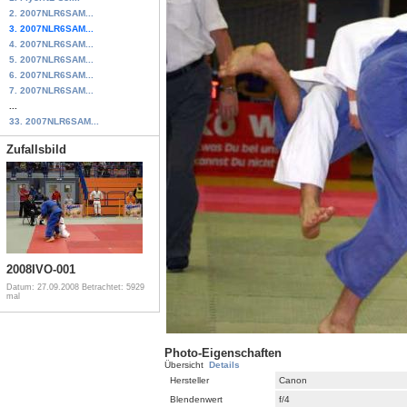
2. 2007NLR6SAM...
3. 2007NLR6SAM...
4. 2007NLR6SAM...
5. 2007NLR6SAM...
6. 2007NLR6SAM...
7. 2007NLR6SAM...
...
33. 2007NLR6SAM...
Zufallsbild
2008IVO-001
Datum: 27.09.2008
Betrachtet: 5929
mal
Photo-Eigenschaften
Übersicht
Details
Hersteller
Canon
Blendenwert
f/4