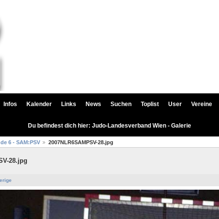
Infos
Kalender
Links
News
Suchen
Toplist
User
Vereine
Du befindest dich hier: Judo-Landesverband Wien - Galerie
nde 6 - SAM:PSV
2007NLR6SAMPSV-28.jpg
V-28.jpg
erige