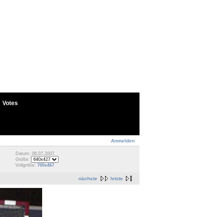
Votes
Anmelden
Datum: 06.07.2007
Größe:
Vollgröße:
700x467
nächste
letzte