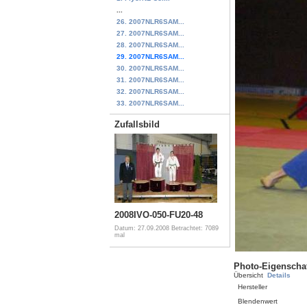
...
26. 2007NLR6SAM...
27. 2007NLR6SAM...
28. 2007NLR6SAM...
29. 2007NLR6SAM...
30. 2007NLR6SAM...
31. 2007NLR6SAM...
32. 2007NLR6SAM...
33. 2007NLR6SAM...
Zufallsbild
2008IVO-050-FU20-48
Datum: 27.09.2008
Betrachtet: 7089
mal
Photo-Eigenscha
Übersicht
Details
Hersteller
Blendenwert