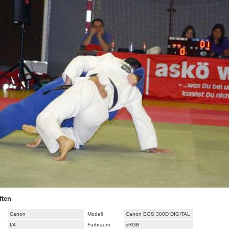
ften
Canon
Modell
Canon EOS 300D DIGITAL
f/4
Farbraum
sRGB