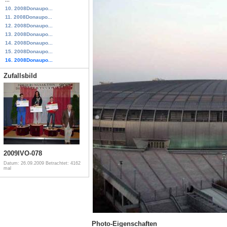
10. 2008Donaupo...
11. 2008Donaupo...
12. 2008Donaupo...
13. 2008Donaupo...
14. 2008Donaupo...
15. 2008Donaupo...
16. 2008Donaupo...
Zufallsbild
2009IVO-078
Datum: 26.09.2009
Betrachtet: 4162
mal
Photo-Eigenschaften