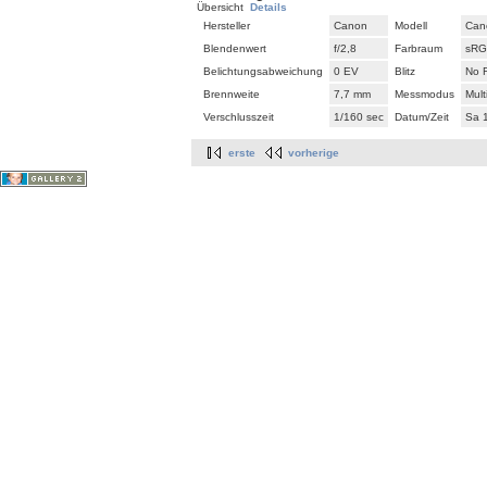
Übersicht
Details
Hersteller
Canon
Modell
Can
Blendenwert
f/2,8
Farbraum
sR
Belichtungsabweichung
0 EV
Blitz
No 
Brennweite
7,7 mm
Messmodus
Mul
Verschlusszeit
1/160 sec
Datum/Zeit
Sa 
erste
vorherige