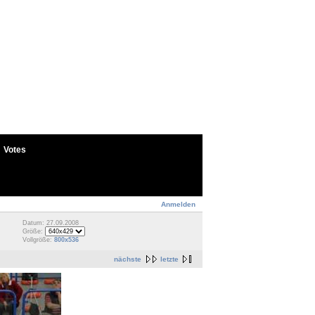
Votes
Anmelden
Datum: 27.09.2008
Größe:
Vollgröße:
800x536
nächste
letzte