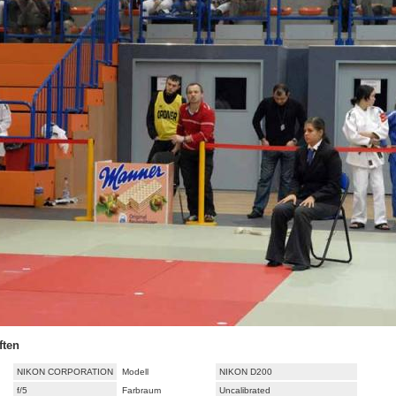
ften
NIKON CORPORATION
Modell
NIKON D200
f/5
Farbraum
Uncalibrated