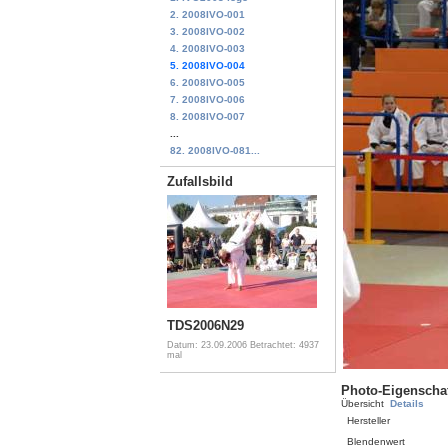
2. 2008IVO-001
3. 2008IVO-002
4. 2008IVO-003
5. 2008IVO-004
6. 2008IVO-005
7. 2008IVO-006
8. 2008IVO-007
...
82. 2008IVO-081...
Zufallsbild
TDS2006N29
Datum: 23.09.2006
Betrachtet: 4937
mal
Photo-Eigenscha
Übersicht
Details
Hersteller
Blendenwert