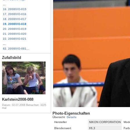
...
16. 2008IVO-015
17. 2008IVO-016
18. 2008IVO-017
19. 2008IVO-018
20. 2008IVO-019
21. 2008IVO-020
22. 2008IVO-021
...
82. 2008IVO-081...
Zufallsbild
Karlstein2008-088
Datum: 02.07.2008
Betrachtet: 3225
mal
Photo-Eigenschaften
Übersicht
Details
Hersteller
NIKON CORPORATION
Mode
Blendenwert
f/6,3
Farb