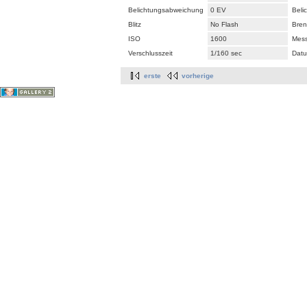
Belichtungsabweichung
0 EV
Beli
Blitz
No Flash
Bren
ISO
1600
Mes
Verschlusszeit
1/160 sec
Datu
erste
vorherige