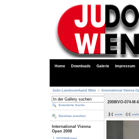
Home
Downloads
Galerie
Impressum
Judo-Landesverband Wien
International Vienna O
2008IVO-074-M-
Erweiterte Suche
erste
vorh
Diashow ansehen
International Vienna
Open 2008
1. IVO2008-logo