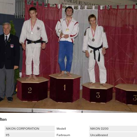
ften
NIKON CORPORATION
Modell
NIKON D200
f/5
Farbraum
Uncalibrated