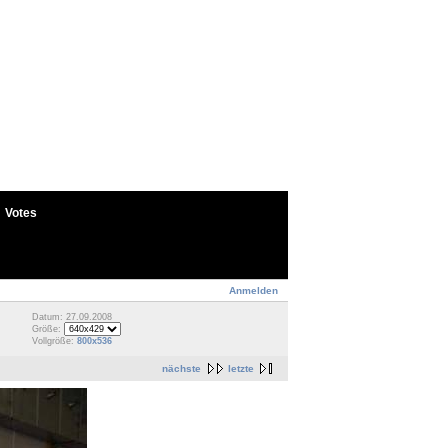
Votes
Anmelden
Datum: 27.09.2008
Größe:
Vollgröße:
800x536
nächste
letzte