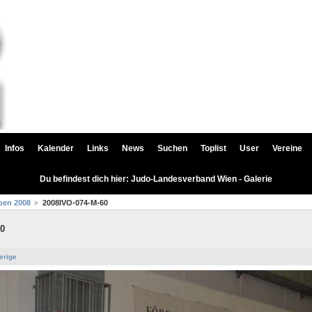
Infos
Kalender
Links
News
Suchen
Toplist
User
Vereine
Du befindest dich hier: Judo-Landesverband Wien - Galerie
pen 2008
2008IVO-074-M-60
60
erige