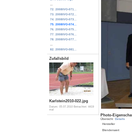
...
72. 2008IVO-071...
73. 2008IVO-072...
74. 2008IVO-073...
75. 2008IVO-074...
76. 2008IVO-075...
77. 2008IVO-076...
78. 2008IVO-077...
...
82. 2008IVO-081...
Zufallsbild
Karlstein2010-022.jpg
Datum: 05.07.2010
Betrachtet: 4419
mal
Photo-Eigenscha
Übersicht
Details
Hersteller
Blendenwert