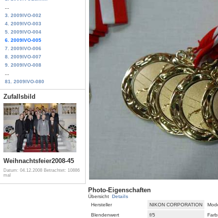
...
3. 2009IVO-002
4. 2009IVO-003
5. 2009IVO-004
6. 2009IVO-005
7. 2009IVO-006
8. 2009IVO-007
9. 2009IVO-008
...
81. 2009IVO-080
Zufallsbild
Weihnachtsfeier2008-45
Datum: 04.12.2008
Betrachtet: 10886
mal
Photo-Eigenschaften
Übersicht
Details
Hersteller
NIKON CORPORATION
Mode
Blendenwert
f/5
Farb