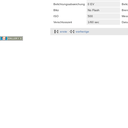
Belichtungsabweichung
0 EV
Beli
Blitz
No Flash
Bren
ISO
500
Mes
Verschlusszeit
1/60 sec
Datu
erste
vorherige