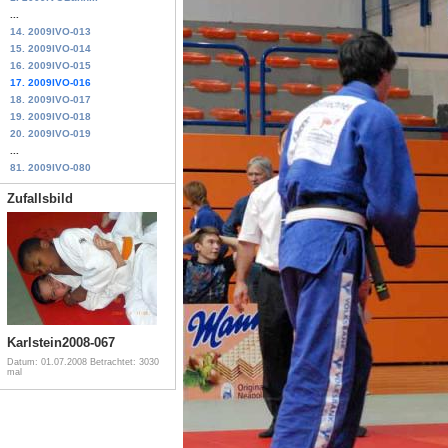
...
14. 2009IVO-013
15. 2009IVO-014
16. 2009IVO-015
17. 2009IVO-016
18. 2009IVO-017
19. 2009IVO-018
20. 2009IVO-019
...
81. 2009IVO-080
Zufallsbild
Karlstein2008-067
Datum: 01.07.2008
Betrachtet: 3030
mal