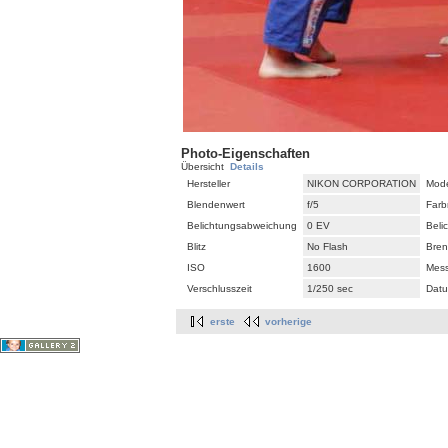
Photo-Eigenschaften
Übersicht
Details
Hersteller
NIKON CORPORATION
Mode
Blendenwert
f/5
Farb
Belichtungsabweichung
0 EV
Beli
Blitz
No Flash
Bren
ISO
1600
Mes
Verschlusszeit
1/250 sec
Datu
erste
vorherige