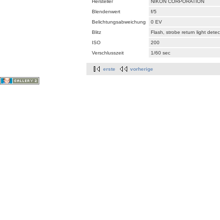
Hersteller
NIKON CORPORATION
Blendenwert
f/5
Belichtungsabweichung
0 EV
Blitz
Flash, strobe return light dete
ISO
200
Verschlusszeit
1/60 sec
erste
vorherige