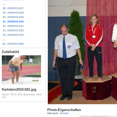
...
28. 2009IVO-027
29. 2009IVO-028
30. 2009IVO-029
31. 2009IVO-030
32. 2009IVO-031
33. 2009IVO-032
34. 2009IVO-033
...
81. 2009IVO-080
Zufallsbild
Karlstein2010-022.jpg
Datum: 05.07.2010
Betrachtet: 4419
mal
Photo-Eigenschaften
Übersicht
Details