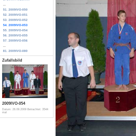
...
51. 2009IVO-050
52. 2009IVO-051
53. 2009IVO-052
54. 2009IVO-053
55. 2009IVO-054
56. 2009IVO-055
57. 2009IVO-056
...
81. 2009IVO-080
Zufallsbild
2009IVO-054
Datum: 26.09.2009
Betrachtet: 3544
mal