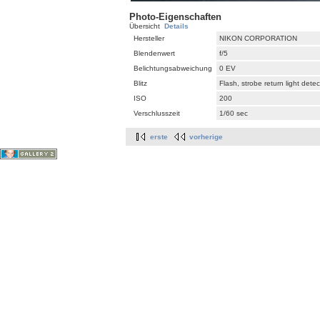
Photo-Eigenschaften
Übersicht
Details
Hersteller
NIKON CORPORATION
Blendenwert
f/5
Belichtungsabweichung
0 EV
Blitz
Flash, strobe return light dete
ISO
200
Verschlusszeit
1/60 sec
erste
vorherige