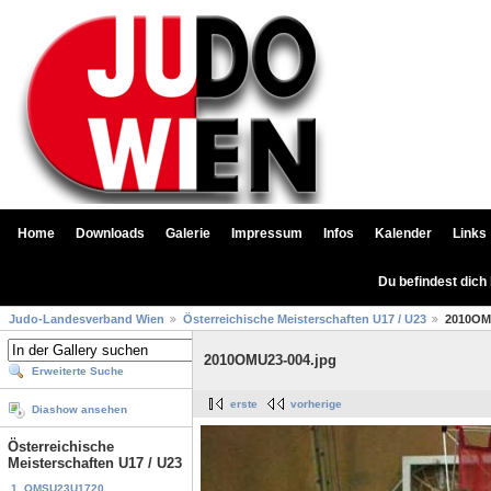
Home
Downloads
Galerie
Impressum
Infos
Kalender
Links
Du befindest dich
Judo-Landesverband Wien
Österreichische Meisterschaften U17 / U23
2010OM
2010OMU23-004.jpg
Erweiterte Suche
erste
vorherige
Diashow ansehen
Österreichische
Meisterschaften U17 / U23
1. OMSU23U1720...