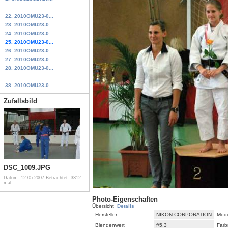
...
22. 2010OMU23-0...
23. 2010OMU23-0...
24. 2010OMU23-0...
25. 2010OMU23-0...
26. 2010OMU23-0...
27. 2010OMU23-0...
28. 2010OMU23-0...
...
38. 2010OMU23-0...
Zufallsbild
DSC_1009.JPG
Datum: 12.05.2007
Betrachtet: 3312
mal
Photo-Eigenschaften
Übersicht
Details
Hersteller
NIKON CORPORATION
Mode
Blendenwert
f/5,3
Farb