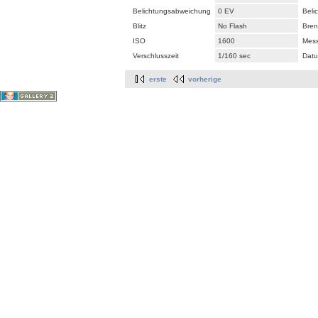
Belichtungsabweichung
0 EV
Beli
Blitz
No Flash
Bren
ISO
1600
Mes
Verschlusszeit
1/160 sec
Datu
erste
vorherige