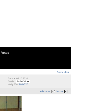
Votes
Anmelden
Datum: 03.10.2010
Größe:
Vollgröße:
800x537
nächste
letzte