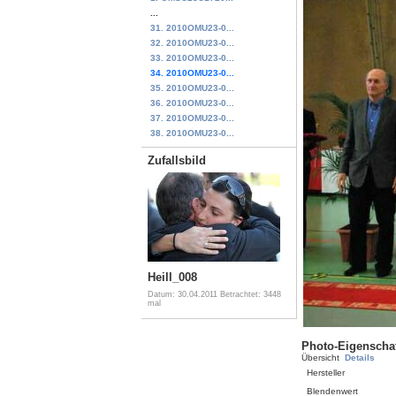
...
31. 2010OMU23-0...
32. 2010OMU23-0...
33. 2010OMU23-0...
34. 2010OMU23-0...
35. 2010OMU23-0...
36. 2010OMU23-0...
37. 2010OMU23-0...
38. 2010OMU23-0...
Zufallsbild
Heill_008
Datum: 30.04.2011
Betrachtet: 3448
mal
Photo-Eigenscha
Übersicht
Details
Hersteller
Blendenwert