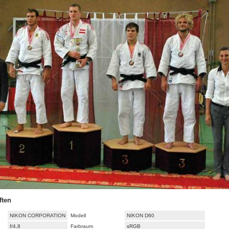
ften
NIKON CORPORATION
Modell
NIKON D60
f/4,8
Farbraum
sRGB