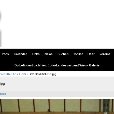
Infos
Kalender
Links
News
Suchen
Toplist
User
Vereine
Du befindest dich hier: Judo-Landesverband Wien - Galerie
rschaften U17 / U23
2010OMU23-013.jpg
jpg
erige