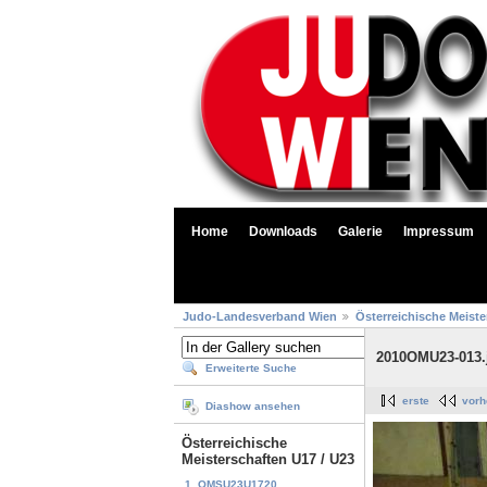
Home
Downloads
Galerie
Impressum
Judo-Landesverband Wien
Österreichische Meiste
2010OMU23-013.
Erweiterte Suche
erste
vorh
Diashow ansehen
Österreichische
Meisterschaften U17 / U23
1. OMSU23U1720...