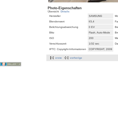
Photo-Eigenschaften
Übersicht
Details
Hersteller
SAMSUNG
Mo
Blendenwert
f/3,4
Fa
Belichtungsabweichung
0 EV
Be
Blitz
Flash, Auto-Mode
Br
ISO
200
M
Verschlusszeit
1/32 sec
Da
IPTC: Copyright-Informationen
COPYRIGHT, 2009
erste
vorherige