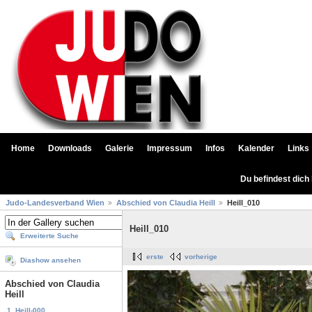
Home
Downloads
Galerie
Impressum
Infos
Kalender
Links
Du befindest dich
Judo-Landesverband Wien
Abschied von Claudia Heill
Heill_010
Heill_010
Erweiterte Suche
erste
vorherige
Diashow ansehen
Abschied von Claudia
Heill
1. Heill-000