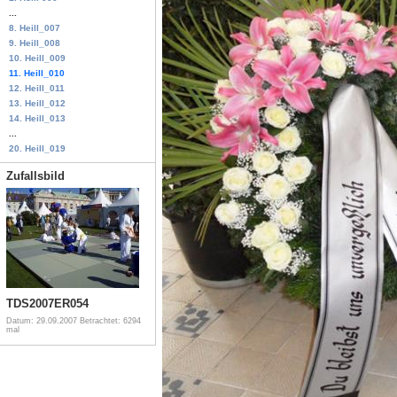
...
8. Heill_007
9. Heill_008
10. Heill_009
11. Heill_010
12. Heill_011
13. Heill_012
14. Heill_013
...
20. Heill_019
Zufallsbild
TDS2007ER054
Datum: 29.09.2007
Betrachtet: 6294
mal