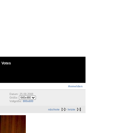
Votes
Anmelden
Datum: 25.09.2008
Größe:
Vollgröße:
800x600
nächste
letzte