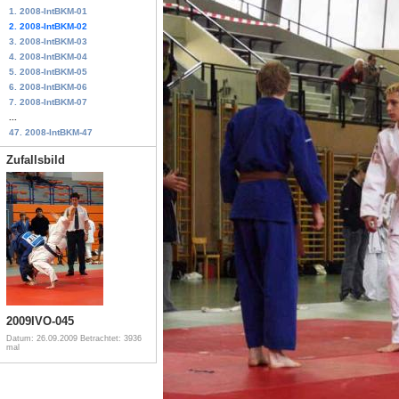
1. 2008-IntBKM-01
2. 2008-IntBKM-02
3. 2008-IntBKM-03
4. 2008-IntBKM-04
5. 2008-IntBKM-05
6. 2008-IntBKM-06
7. 2008-IntBKM-07
...
47. 2008-IntBKM-47
Zufallsbild
2009IVO-045
Datum: 26.09.2009
Betrachtet: 3936
mal