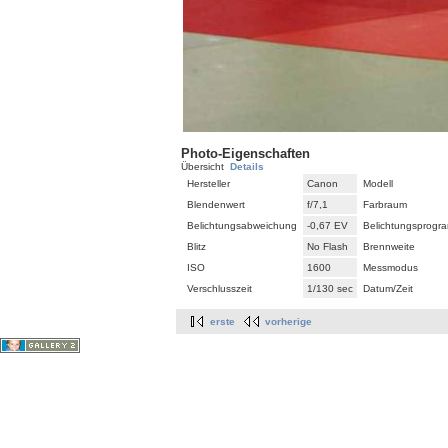
Photo-Eigenschaften
Übersicht
Details
Hersteller
Canon
Modell
Blendenwert
f/7,1
Farbraum
Belichtungsabweichung
-0,67 EV
Belichtungsprogr
Blitz
No Flash
Brennweite
ISO
1600
Messmodus
Verschlusszeit
1/130 sec
Datum/Zeit
erste
vorherige